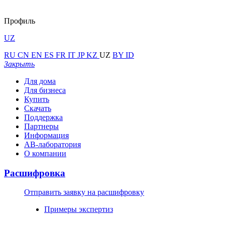
Профиль
UZ
RU
CN
EN
ES
FR
IT
JP
KZ
UZ
BY
ID
Закрыть
Для дома
Для бизнеса
Купить
Скачать
Поддержка
Партнеры
Информация
АВ-лаборатория
О компании
Расшифровка
Отправить заявку на расшифровку
Примеры экспертиз