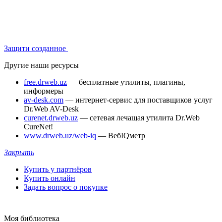
Защити созданное
Другие наши ресурсы
free.drweb.uz
— бесплатные утилиты, плагины,
информеры
av-desk.com
— интернет-сервис для поставщиков услуг
Dr.Web AV-Desk
curenet.drweb.uz
— сетевая лечащая утилита Dr.Web
CureNet!
www.drweb.uz/web-iq
— ВебIQметр
Закрыть
Купить у партнёров
Купить онлайн
Задать вопрос о покупке
Моя библиотека