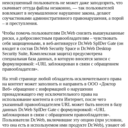
неискушенный пользователь не может даже заподозрить, что
скачивает оттуда файлы незаконно, —
так пользователей
вовлекают в неумышленное нарушение закона, делают
соучастниками административного правонарушения, а порой
– и преступления.
Чтобы помочь пользователям Dr.Web снизить вышеуказанные
риски, а добросовестным правообладателям – чувствовать
себя защищенными, в веб-антивирусе Dr.Web SpIDer Gate (он
входит в состав
Dr.Web Security Space
и
Dr.Web Desktop
Security Suite, Комплексная защита
) предусмотрена
специальная база данных, в которую вносятся записи с
формулировкой: «URL заблокирован в связи с обращением
правообладателя».
На этой странице любой обладатель исключительного права
на контент может заполнить и направить в ООО «Доктор
Веб» обращение с информацией о нарушении
принадлежащего ему исключительного права на
использование контента в сети Интернет, после чего
указанный правообладателем URL может быть внесен в базу
данных Dr.Web SpIDer Gate с формулировкой: «URL
заблокирован в связи с обращением правообладателя».
Пользователи Dr.Web, включившие эту опцию (при условии,
что она есть в используемом ими продукте Dr.Web), узнают об