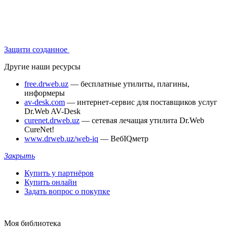
Защити созданное
Другие наши ресурсы
free.drweb.uz
— бесплатные утилиты, плагины,
информеры
av-desk.com
— интернет-сервис для поставщиков услуг
Dr.Web AV-Desk
curenet.drweb.uz
— сетевая лечащая утилита Dr.Web
CureNet!
www.drweb.uz/web-iq
— ВебIQметр
Закрыть
Купить у партнёров
Купить онлайн
Задать вопрос о покупке
Моя библиотека