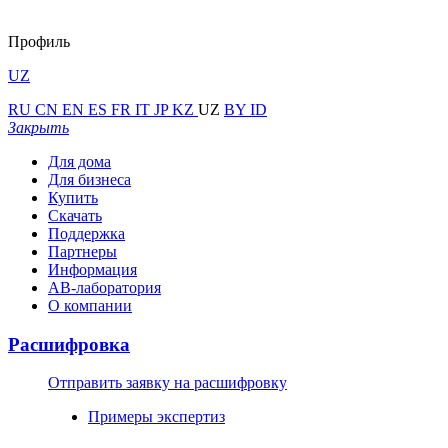
Профиль
UZ
RU
CN
EN
ES
FR
IT
JP
KZ
UZ
BY
ID
Закрыть
Для дома
Для бизнеса
Купить
Скачать
Поддержка
Партнеры
Информация
АВ-лаборатория
О компании
Расшифровка
Отправить заявку на расшифровку
Примеры экспертиз